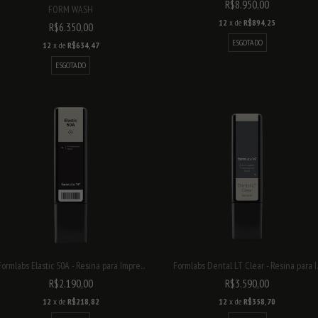
R$8.950,00
FORM WASH
12
x de
R$894,25
R$6.350,00
ESGOTADO
12
x de
R$634,47
ESGOTADO
Formlabs Elastic 50A - Resina para Impre...
Formlabs Dental LT Clear - Resina para I..
R$2.190,00
R$3.590,00
12
x de
R$218,82
12
x de
R$358,70