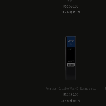
Impr...
R$3.520,00
12
x de
R$351,71
Formlabs - Castable Wax 40 - Resina para...
R$2.189,00
12
x de
R$218,72