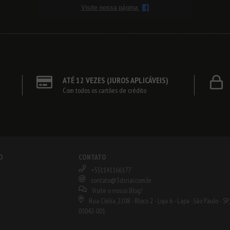
Visite nossa página
ATÉ 12 VEZES (JUROS APLICÁVEIS)
Com todos os cartões de crédito
O
CONTATO
+551141166177
contato@3dcriar.com.br
Visite o nosso Blog!
Rua Clélia, 2208 - Bloco 2 - Loja 6 - Lapa -São Paulo - SP,
05042-001