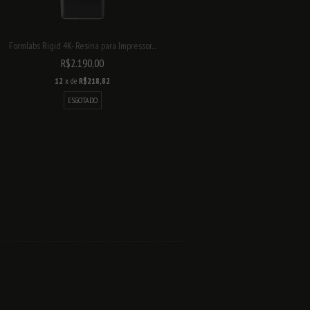
Formlabs Rigid 4K- Resina para Impressor...
R$2.190,00
12
x de
R$218,82
ESGOTADO