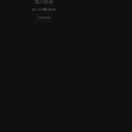
R$2.190,00
12
x de
R$218,82
ESGOTADO
.