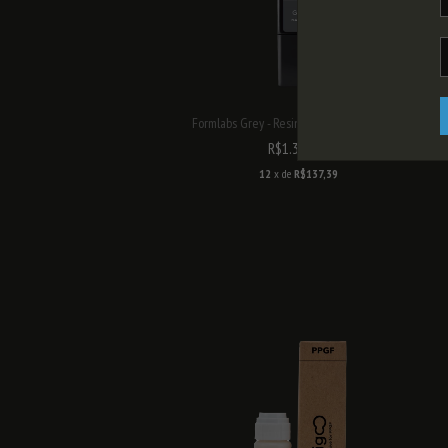
Formlabs Grey - Resina para Impressora 3...
R$1.375,00
12
x de
R$137,39