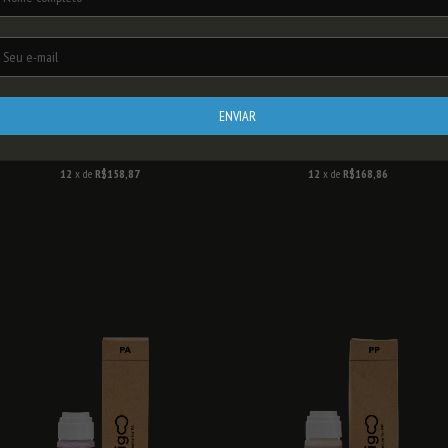
TANQUE DE RESINA LT FORM 2
TANQUE DE RESINA FORM3 - V2.1
R$1.590,00
R$1.690,00
12
x de
R$158,87
12
x de
R$168,86