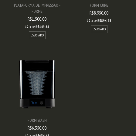
PLATAFORMA DE IMPRESSAO -
FORM CURE
FORM2
R$8.950,00
R$1.500,00
12
x de
R$894,25
12
x de
R$149,88
ESGOTADO
ESGOTADO
FORM WASH
R$6.350,00
12
x de
R$634,47