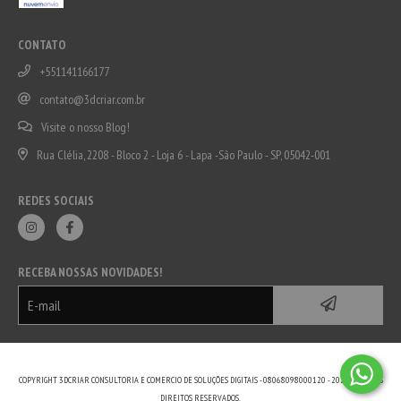
CONTATO
+551141166177
contato@3dcriar.com.br
Visite o nosso Blog!
Rua Clélia, 2208 - Bloco 2 - Loja 6 - Lapa -São Paulo - SP, 05042-001
REDES SOCIAIS
RECEBA NOSSAS NOVIDADES!
COPYRIGHT 3DCRIAR CONSULTORIA E COMERCIO DE SOLUÇÕES DIGITAIS - 08068098000120 - 2026. TODOS OS
DIREITOS RESERVADOS.