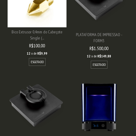
Bico Extrusor 0,4mm do Cabeçote
PLATAFORMA DE IMPRESSAO -
Single (...
FORM3
R$100,00
R$1.500,00
12
x de
R$9,99
12
x de
R$149,88
ESGOTADO
ESGOTADO