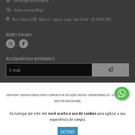
contato@3dcriar.com.br
Visite o nosso Blog!
Rua Clélia, 2208 - Bloco 2 - Loja 6 - Lapa -São Paulo - SP, 05042-001
REDES SOCIAIS
RECEBA NOSSAS NOVIDADES!
COPYRIGHT 3DCRIAR CONSULTORIA E COMERCIO DE SOLUÇÕES DIGITAIS - 08068098000120 - 2026. TODOS OS
DIREITOS RESERVADOS.
Ao navegar por este site
você aceita o uso de cookies
para agilizar a sua
experiência de compra.
ENTENDI