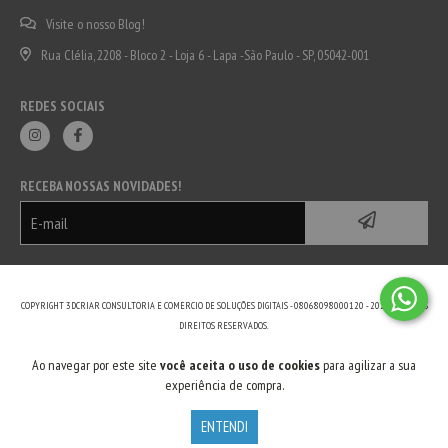
Visite o nosso Blog!
Rua Clélia, 2208 - Bloco 2 - Loja 6 - Lapa -São Paulo - SP, 05042-001
REDES SOCIAIS
RECEBA NOSSAS NOVIDADES!
COPYRIGHT 3DCRIAR CONSULTORIA E COMERCIO DE SOLUÇÕES DIGITAIS - 08068098000120 - 2026. TODOS OS
DIREITOS RESERVADOS.
Ao navegar por este site
você aceita o uso de cookies
para agilizar a sua
experiência de compra.
ENTENDI