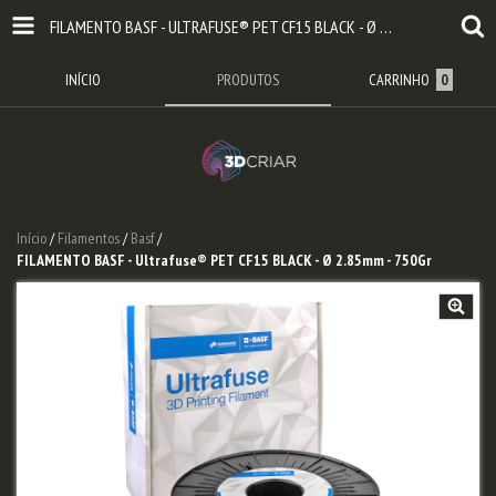
FILAMENTO BASF - ULTRAFUSE® PET CF15 BLACK - Ø 2.85MM - 750GR
INÍCIO
PRODUTOS
CARRINHO
0
Início
/
Filamentos
/
Basf
/
FILAMENTO BASF - Ultrafuse® PET CF15 BLACK - Ø 2.85mm - 750Gr