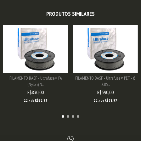
PRODUTOS SIMILARES
FILAMENTO BASF - Ultrafuse® PA
FILAMENTO BASF - Ultrafuse® PET - Ø
(Nylon) N...
2.85...
R$830,00
R$390,00
12
x de
R$82,93
12
x de
R$38,97