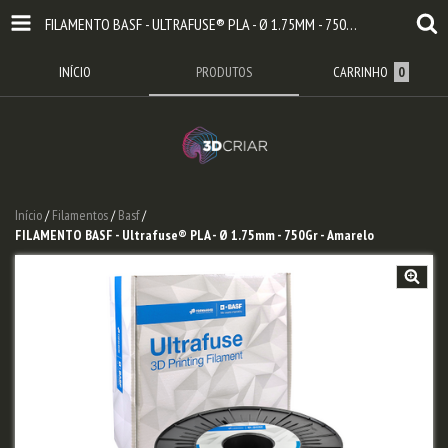
FILAMENTO BASF - ULTRAFUSE® PLA - Ø 1.75MM - 750GR - AMARELO
INÍCIO
PRODUTOS
CARRINHO
0
Início
/
Filamentos
/
Basf
/
FILAMENTO BASF - Ultrafuse® PLA - Ø 1.75mm - 750Gr - Amarelo