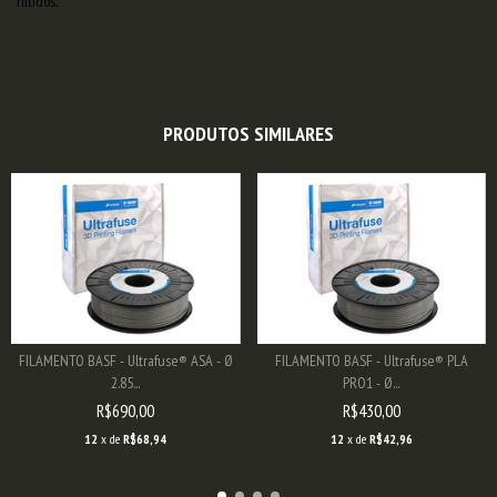
nítidos.
PRODUTOS SIMILARES
FILAMENTO BASF - Ultrafuse® ASA - Ø
FILAMENTO BASF - Ultrafuse® PLA
2.85...
PRO1 - Ø...
R$690,00
R$430,00
12
x de
R$68,94
12
x de
R$42,96