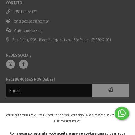
CONTATO
+551141166177
contato@3dcriar.com.br
Visite o nosso Blog!
Rua Clélia, 2208 - Bloco 2 - Loja 6 - Lapa -São Paulo - SP, 05042-001
REDES SOCIAIS
RECEBA NOSSAS NOVIDADES!
COPYRIGHT 3DCRIAR CONSULTORIA E COMERCIO DE SOLUÇÕES DIGITAIS - 08068098000120 - 2026. TODOS OS
DIREITOS RESERVADOS.
Ao navegar por este site
você aceita o uso de cookies
para agilizar a sua