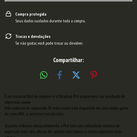
Compra protegida
Seus dados cuidados durante toda a compra.
Trocas e devoluções
Se não gostar, você pode trocar ou devolver.
Compartilhar:
É um material fácil de imprimir e o Ultrafuse PLA proporciona um resultado de
impressão suave.
Este material de impressão 3D mais usado está disponível em uma ampla gama
de cores RAL e variantes translúcidas.
Quando resfriado adequadamente, o PLA tem uma velocidade máxima de
impressão mais alta, alturas de camada mais baixas e cantos impressos mais