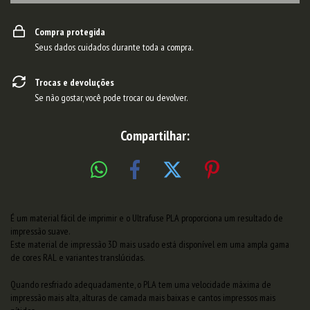
Compra protegida
Seus dados cuidados durante toda a compra.
Trocas e devoluções
Se não gostar, você pode trocar ou devolver.
Compartilhar:
É um material fácil de imprimir e o Ultrafuse PLA proporciona um resultado de
impressão suave.
Este material de impressão 3D mais usado está disponível em uma ampla gama
de cores RAL e variantes translúcidas.
Quando resfriado adequadamente, o PLA tem uma velocidade máxima de
impressão mais alta, alturas de camada mais baixas e cantos impressos mais