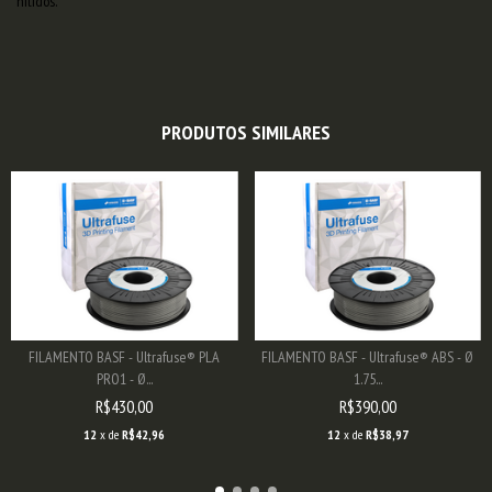
nítidos.
PRODUTOS SIMILARES
FILAMENTO BASF - Ultrafuse® PLA
FILAMENTO BASF - Ultrafuse® ABS - Ø
PRO1 - Ø...
1.75...
R$430,00
R$390,00
12
x de
R$42,96
12
x de
R$38,97