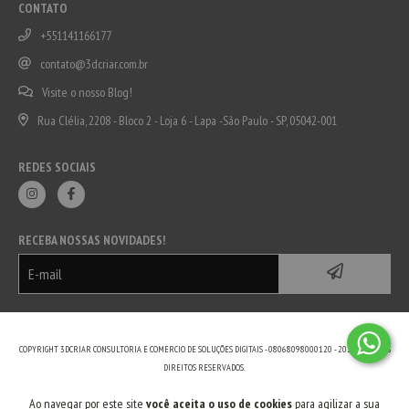
CONTATO
+551141166177
contato@3dcriar.com.br
Visite o nosso Blog!
Rua Clélia, 2208 - Bloco 2 - Loja 6 - Lapa -São Paulo - SP, 05042-001
REDES SOCIAIS
RECEBA NOSSAS NOVIDADES!
COPYRIGHT 3DCRIAR CONSULTORIA E COMERCIO DE SOLUÇÕES DIGITAIS - 08068098000120 - 2026. TODOS OS
DIREITOS RESERVADOS.
Ao navegar por este site
você aceita o uso de cookies
para agilizar a sua