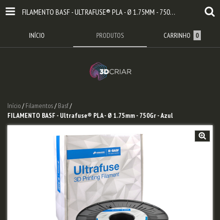
FILAMENTO BASF - ULTRAFUSE® PLA - Ø 1.75MM - 750GR - AZUL
INÍCIO
PRODUTOS
CARRINHO
0
Início
/
Filamentos
/
Basf
/
FILAMENTO BASF - Ultrafuse® PLA - Ø 1.75mm - 750Gr - Azul