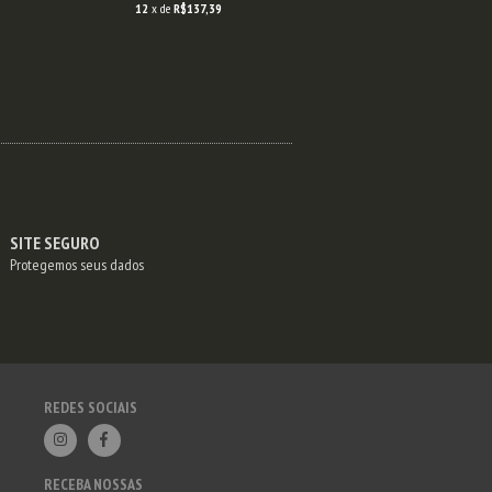
12
x de
R$137,39
12
x de
R$137
SITE SEGURO
Protegemos seus dados
REDES SOCIAIS
RECEBA NOSSAS