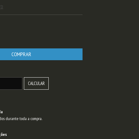
TO
ALTERAR CEP
CALCULAR
da
dos durante toda a compra.
ções