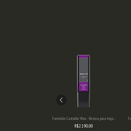
ro - Resina para Impresso...
Formlabs Castable Wax - Resina para Impr...
F
R$2.190,00
R$2.190,00