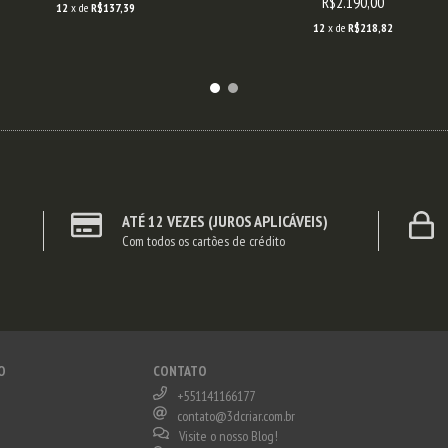
R$2.190,00
12
x de
R$137,39
12
x de
R$218,82
ATÉ 12 VEZES (JUROS APLICÁVEIS)
Com todos os cartões de crédito
O
CONTATO
+551141166177
contato@3dcriar.com.br
Visite o nosso Blog!