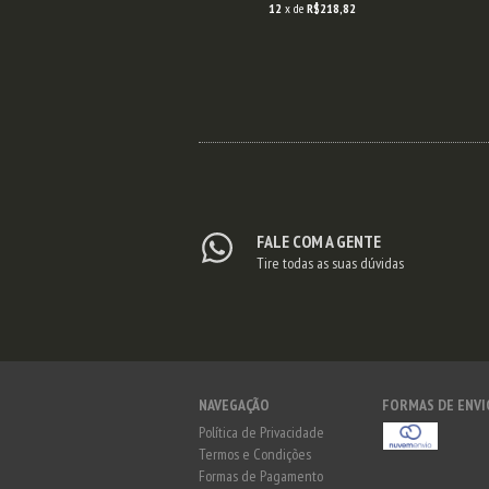
2
x de
R$218,82
12
x de
R$218,82
FALE COM A GENTE
Tire todas as suas dúvidas
NAVEGAÇÃO
FORMAS DE ENVI
Política de Privacidade
Termos e Condições
Formas de Pagamento