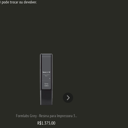
ê pode trocar ou devolver.
Formlabs Grey - Resina para Impressora 3...
Formlabs Clear - Resina pa
R$1.375,00
R$1.375,0