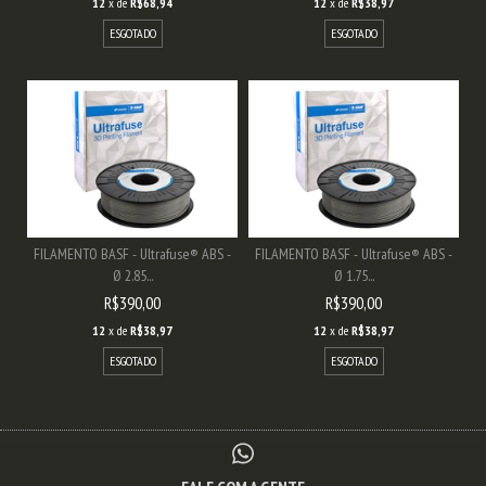
12
x de
R$68,94
12
x de
R$38,97
ESGOTADO
ESGOTADO
FILAMENTO BASF - Ultrafuse® ABS -
FILAMENTO BASF - Ultrafuse® ABS -
Ø 2.85...
Ø 1.75...
R$390,00
R$390,00
12
x de
R$38,97
12
x de
R$38,97
ESGOTADO
ESGOTADO