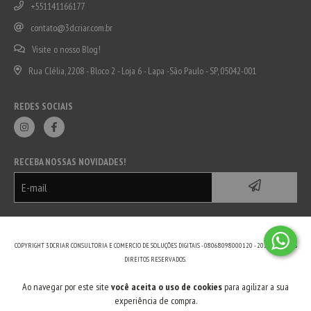
+551141166177
contato@3dcriar.com.br
Visite o nosso Blog!
Rua Clélia, 2208 - Bloco 2 - Loja 6 - Lapa -São Paulo - SP, 05042-001
REDES SOCIAIS
RECEBA NOSSAS NOVIDADES!
COPYRIGHT 3DCRIAR CONSULTORIA E COMERCIO DE SOLUÇÕES DIGITAIS - 08068098000120 - 2026. TODOS OS
DIREITOS RESERVADOS.
Ao navegar por este site
você aceita o uso de cookies
para agilizar a sua
experiência de compra.