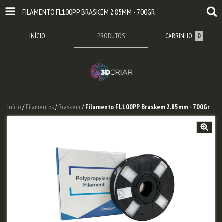
FILAMENTO FL100PP BRASKEM 2.85MM - 700GR
INÍCIO
PRODUTOS
CARRINHO
0
Início
/
Filamentos
/
Braskem
/
Filamento FL100PP Braskem 2.85mm - 700Gr