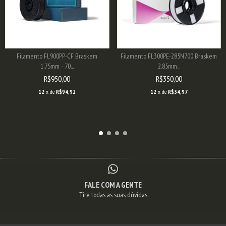
Filamento FL900PP-CF Braskem
Filamento FL300PE-285N700 Braskem
1.75mm - 70...
2.85mm...
R$950,00
R$350,00
12
x de
R$94,92
12
x de
R$34,97
FALE COM A GENTE
Tire todas as suas dúvidas