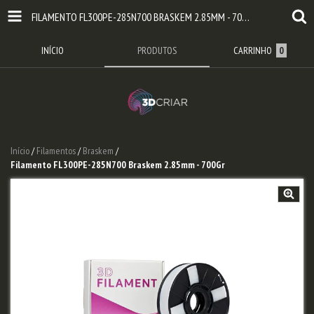
FILAMENTO FL300PE-285N700 BRASKEM 2.85MM - 700GR
INÍCIO
PRODUTOS
CARRINHO
0
Início
/
Filamentos
/
Braskem
/
Filamento FL300PE-285N700 Braskem 2.85mm - 700Gr