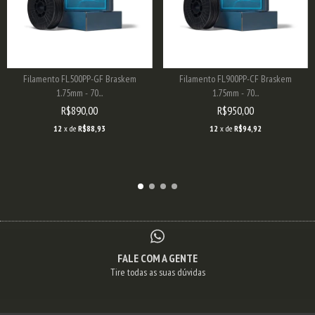
Filamento FL500PP-GF Braskem
Filamento FL900PP-CF Braskem
1.75mm - 70...
1.75mm - 70...
R$890,00
R$950,00
12
x de
R$88,93
12
x de
R$94,92
FALE COM A GENTE
Tire todas as suas dúvidas