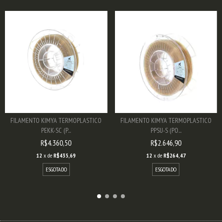
FILAMENTO KIMYA TERMOPLASTICO
FILAMENTO KIMYA TERMOPLASTICO
PEKK-SC (P...
PPSU-S (PO...
R$4.360,50
R$2.646,90
12
x de
R$435,69
12
x de
R$264,47
ESGOTADO
ESGOTADO