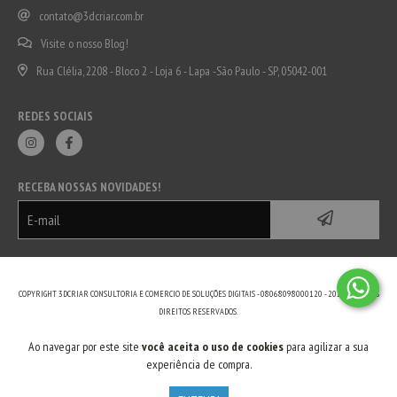
contato@3dcriar.com.br
Visite o nosso Blog!
Rua Clélia, 2208 - Bloco 2 - Loja 6 - Lapa -São Paulo - SP, 05042-001
REDES SOCIAIS
RECEBA NOSSAS NOVIDADES!
COPYRIGHT 3DCRIAR CONSULTORIA E COMERCIO DE SOLUÇÕES DIGITAIS - 08068098000120 - 2026. TODOS OS
DIREITOS RESERVADOS.
Ao navegar por este site
você aceita o uso de cookies
para agilizar a sua
experiência de compra.