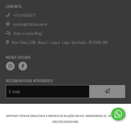
CONTATO
+551141166177
contato@3dcriar.com.br
Visite o nosso Blog!
Rua Clélia, 2208 - Bloco 2 - Loja 6 - Lapa -São Paulo - SP, 05042-001
REDES SOCIAIS
RECEBA NOSSAS NOVIDADES!
COPYRIGHT 3DCRIAR CONSULTORIA E COMERCIO DE SOLUÇÕES DIGITAIS - 08068098000120 - 2026. TODOS OS
DIREITOS RESERVADOS.