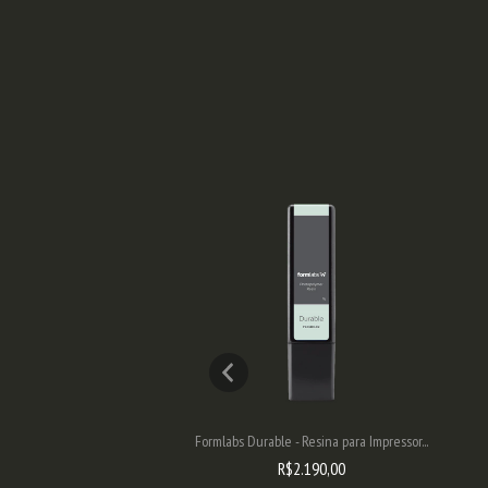
v2 - Resina para Impresso...
Formlabs Durable - Resina para Impressor...
R$1.190,00
R$2.190,00