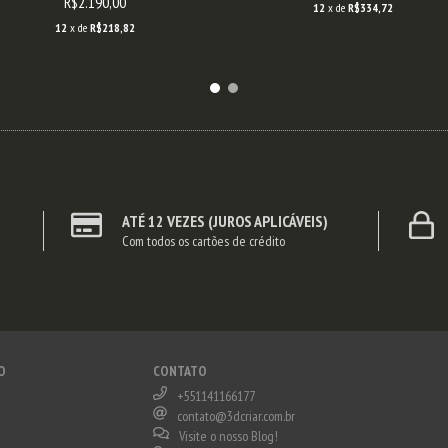
R$2.190,00
12
x de
R$334,72
12
x de
R$218,82
ATÉ 12 VEZES (JUROS APLICÁVEIS)
Com todos os cartões de crédito
O
CONTATO
+551141166177
contato@3dcriar.com.br
Visite o nosso Blog!