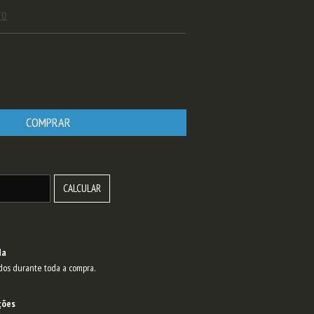
TO
ALTERAR CEP
CALCULAR
da
dos durante toda a compra.
ções