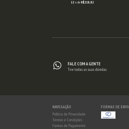
2
x de
R$118,90
12
x de
R$218,82
FALE COM A GENTE
Tire todas as suas dúvidas
NAVEGAÇÃO
FORMAS DE ENVI
Política de Privacidade
Termos e Condições
Formas de Pagamento