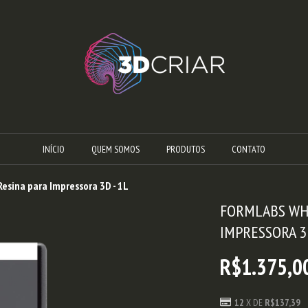
INÍCIO
QUEM SOMOS
PRODUTOS
CONTATO
Resina para Impressora 3D - 1L
FORMLABS WHI
IMPRESSORA 3D
R$1.375,0
12
X DE
R$137,39