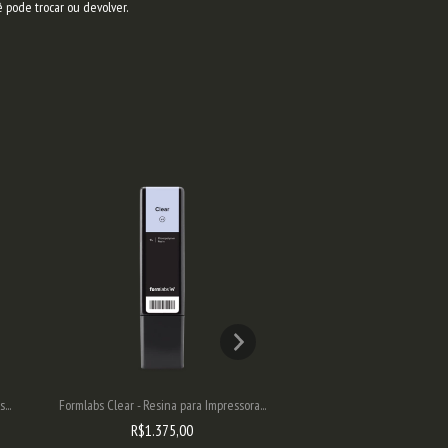
ê pode trocar ou devolver.
...
Formlabs Clear - Resina para Impressora...
Formlabs High Temp V2 - Res
R$1.375,00
R$2.190,0