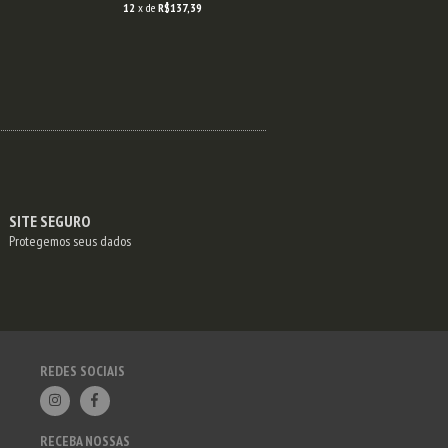
12
x de
R$137,39
12
x de
R$218
SITE SEGURO
Protegemos seus dados
REDES SOCIAIS
RECEBA NOSSAS