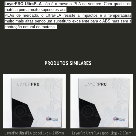
LayerPRO UltraPLA
não é o mesmo PLA de sempre.
Com grades de
matéria prima muito superiores aos
PLAs de mercado, o UltraPLA resiste à impactos e a
temperaturas
muito mais altas sendo um substituto
excelente para o ABS mas sem a
contração natural do
material.
PRODUTOS SIMILARES
LayerPro UltraPLA (spool 1kg) - 2,85mm
LayerPro UltraPLA (spool 1kg) - 2,85mm