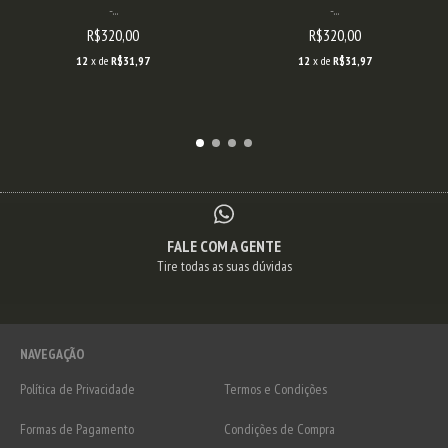
-...
-...
R$320,00
R$320,00
12
x de
R$31,97
12
x de
R$31,97
FALE COM A GENTE
Tire todas as suas dúvidas
NAVEGAÇÃO
Política de Privacidade
Termos e Condições
Formas de Pagamento
Condições de Compra