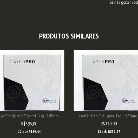
Se não gostar, voc
PRODUTOS SIMILARES
LayerPro UltraPLA (spool 1kg) - 2,85mm -.
yerPro Nylon HT (spool 1kg) - 2,85mm -...
R$320,00
R$695,00
12
x de
R$31,97
12
x de
R$69,44