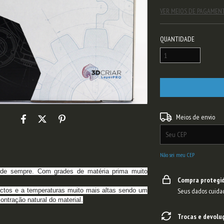
VER MEIOS DE PAGAMEN
QUANTIDADE
Entregas para o CEP:
Meios de envio
Não sei meu CEP
de sempre.
Com grades de matéria prima muito
Compra protegi
actos e a
temperaturas muito mais altas sendo um
Seus dados cuida
ontração natural do
material.
Trocas e devolu