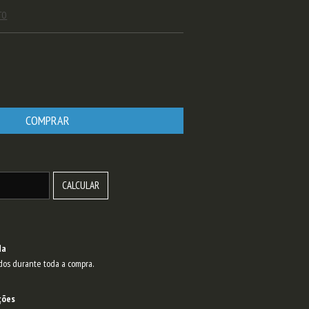
TO
ALTERAR CEP
CALCULAR
da
dos durante toda a compra.
ções