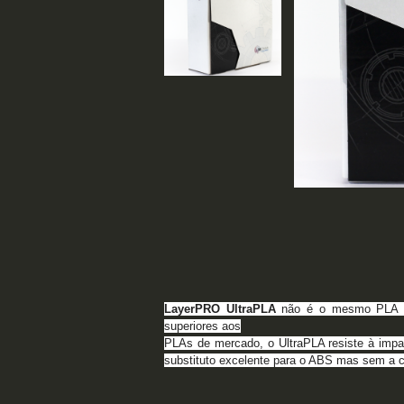
LayerPRO UltraPLA
não é o mesmo PLA 
superiores aos
PLAs de mercado, o UltraPLA resiste à imp
substituto
excelente para o ABS mas sem a c