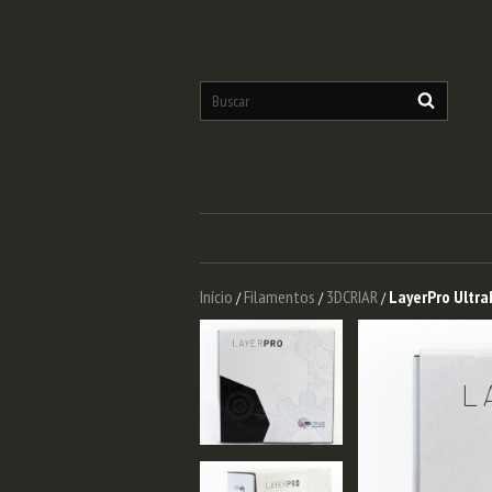
Início
Filamentos
3DCRIAR
LayerPro Ultra
/
/
/