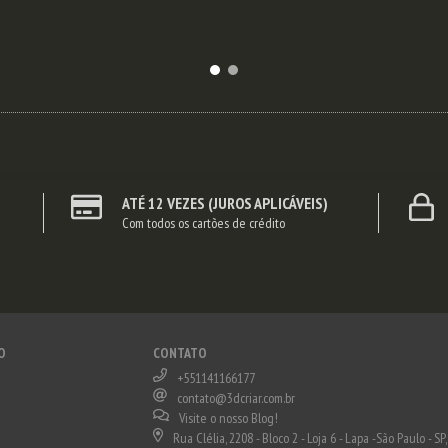
ATÉ 12 VEZES (JUROS APLICÁVEIS)
Com todos os cartões de crédito
O
CONTATO
+551141166177
contato@3dcriar.com.br
Visite o nosso Blog!
Rua Clélia, 2208 - Bloco 2 - Loja 6 - Lapa -São Paulo - SP,