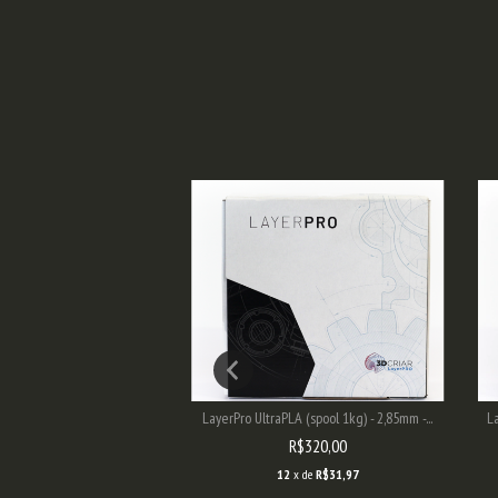
LA (spool 1kg) - 2,85mm -...
LayerPro UltraPLA (spool 1kg) - 2,85mm -...
La
R$320,00
R$320,00
2
x de
R$31,97
12
x de
R$31,97