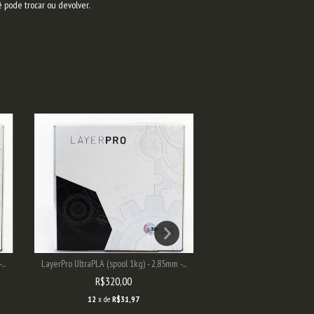
ê pode trocar ou devolver.
..
LayerPro UltraPLA (spool 1kg) - 2,85mm -...
LayerPro UltraPLA (spool 1k
R$320,00
R$320,00
12
x de
R$31,97
12
x de
R$31,