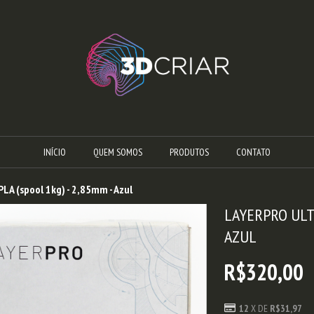
INÍCIO
QUEM SOMOS
PRODUTOS
CONTATO
PLA (spool 1kg) - 2,85mm - Azul
LAYERPRO ULTR
AZUL
R$320,00
12
X DE
R$31,97